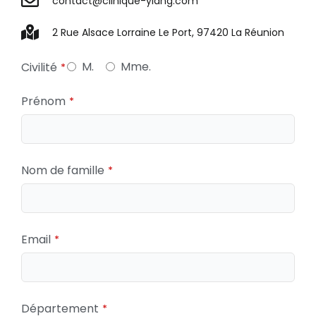
contact@clinique-ylang.com
2 Rue Alsace Lorraine Le Port, 97420 La Réunion
Contact Email
*
M.
Mme.
Civilité
*
Prénom
*
Nom de famille
*
Email
*
Département
*