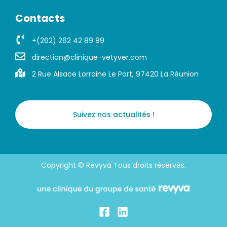
Contacts
+(262) 262 42 89 89
direction@clinique-vetyver.com
2 Rue Alsace Lorraine Le Port, 97420 La Réunion
Suivez nos actualités !
Copyright © Revyva Tous droits réservés.
F
L
a
i