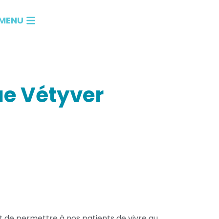
MENU
Ouvrir Menu
ue Vétyver
t de permettre à nos patients de vivre au